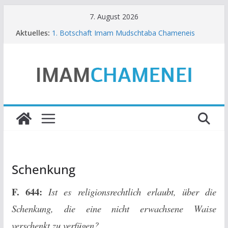
Zum
7. August 2026
Inhalt
Aktuelles:
1. Botschaft Imam Mudschtaba Chameneis
springen
5. Botschaft Imam Mudschtaba Chameneis
Botschaft Imam Mudschtaba Chameneis – zum
40. Gedenktag des Martyriums Imam Sayyid Ali
Chameneis
3. Botschaft Imam Mudschtaba Chameneis zu
den Tagen der Republik und der Natur
2. Botschaft Imam Mudschtaba Chameneis
Schenkung
F. 644:
Ist es religionsrechtlich erlaubt, über die
Schenkung, die eine nicht erwachsene Waise
verschenkt zu verfügen?