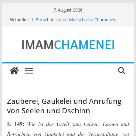
Zum
7. August 2026
Inhalt
Aktuelles:
1. Botschaft Imam Mudschtaba Chameneis
springen
5. Botschaft Imam Mudschtaba Chameneis
Botschaft Imam Mudschtaba Chameneis – zum
40. Gedenktag des Martyriums Imam Sayyid Ali
Chameneis
3. Botschaft Imam Mudschtaba Chameneis zu
den Tagen der Republik und der Natur
2. Botschaft Imam Mudschtaba Chameneis
Zauberei, Gaukelei und Anrufung
von Seelen und Dschinn
F. 149:
Wie ist das Urteil zum Lehren, Lernen und
Betrachten von Gaukelei und die Veranstaltung von