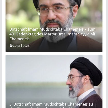
Botschaft Imam Mudschtaba Chameneis – zum
40. Gedenktag des Martyriums Imam Sayyid Ali
Chameneis
9. April 2026
3. Botschaft Imam Mudschtaba Chameneis zu