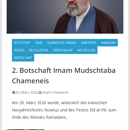
BOTSCHAFT
IRAN
ISLAMISCHE UMMAH
MÄRTYRER
RAMADAN
REDEN
REVOLUTION
SPIRITUALITÄT
WELTPOLITIK
WIRTSCHAFT
2. Botschaft Imam Mudschtaba
Chameneis
20. März 2026
Imam Chamenei
Am 20. März 2026 wurde, anlässlich des iranischen
Neujahresfestes Nowruz und des Festes Eid al-Fitr zum
Ende des Monats Ramadans,