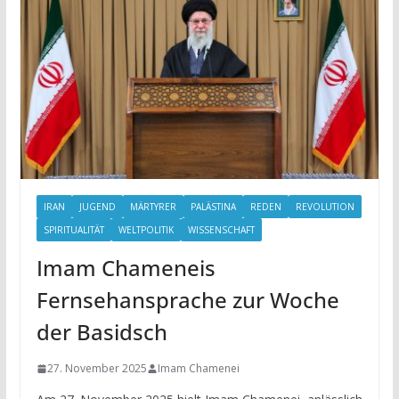
IRAN
JUGEND
MÄRTYRER
PALÄSTINA
REDEN
REVOLUTION
SPIRITUALITÄT
WELTPOLITIK
WISSENSCHAFT
Imam Chameneis
Fernsehansprache zur Woche
der Basidsch
27. November 2025
Imam Chamenei