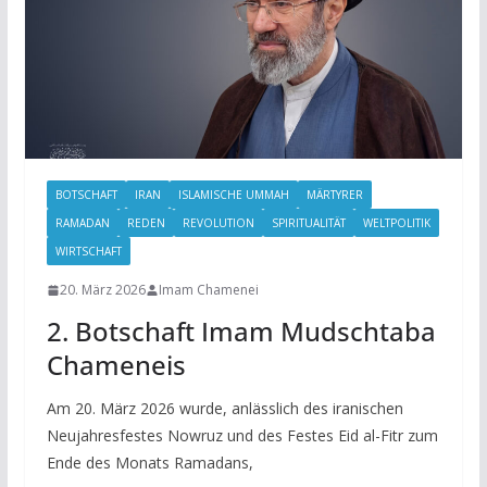
BOTSCHAFT
IRAN
ISLAMISCHE UMMAH
MÄRTYRER
RAMADAN
REDEN
REVOLUTION
SPIRITUALITÄT
WELTPOLITIK
WIRTSCHAFT
20. März 2026
Imam Chamenei
2. Botschaft Imam Mudschtaba
Chameneis
Am 20. März 2026 wurde, anlässlich des iranischen
Neujahresfestes Nowruz und des Festes Eid al-Fitr zum
Ende des Monats Ramadans,