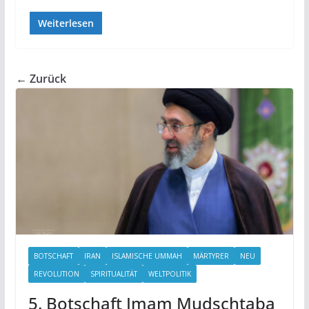
Weiterlesen
← Zurück
BOTSCHAFT
IRAN
ISLAMISCHE UMMAH
MÄRTYRER
NEU
REVOLUTION
SPIRITUALITÄT
WELTPOLITIK
5. Botschaft Imam Mudschtaba