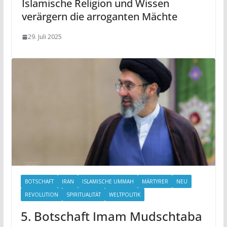
Islamische Religion und Wissen
verärgern die arroganten Mächte
29. Juli 2025
BOTSCHAFT
IRAN
ISLAMISCHE UMMAH
MÄRTYRER
NEU
REVOLUTION
SPIRITUALITÄT
WELTPOLITIK
5. Botschaft Imam Mudschtaba