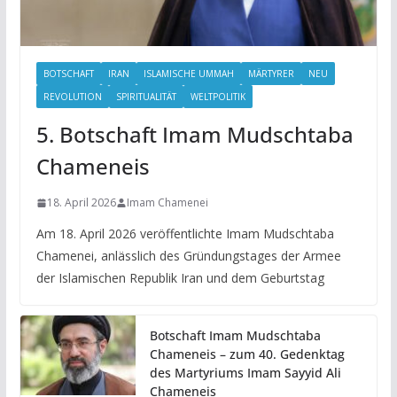
BOTSCHAFT
IRAN
ISLAMISCHE UMMAH
MÄRTYRER
NEU
REVOLUTION
SPIRITUALITÄT
WELTPOLITIK
5. Botschaft Imam Mudschtaba
Chameneis
18. April 2026
Imam Chamenei
Am 18. April 2026 veröffentlichte Imam Mudschtaba
Chamenei, anlässlich des Gründungstages der Armee
der Islamischen Republik Iran und dem Geburtstag
Botschaft Imam Mudschtaba
Chameneis – zum 40. Gedenktag
des Martyriums Imam Sayyid Ali
Chameneis