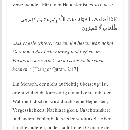
verschwindet. Für einen Heuchler ist es so etwas:
فَلَمَّا أَضَاءَتْ مَا حَوْلَهُ ذَهَبَ اللَّهُ بِنُورِهِمْ وَتَرَكَهُمْ فِي
ظُلُمَاتٍ لَّا يُبْصِرُونَ
„Als es erleuchtete, was um ihn herum war, nahm
Gott ihnen das Licht hinweg und ließ sie in
Finsternissen zurück, so dass sie nicht sehen
können.“
[Heiliger Quran, 2:17].
Ein Mensch, der nicht aufrichtig überzeugt ist,
erlebt vielleicht kurzzeitig einen Lichtstrahl der
Wahrheit, doch er wird durch seine Begierden,
Vergesslichkeit, Nachlässigkeit, Unachtsamkeit
und andere Fehler bald wieder verdunkelt. Aber
für alle anderen, in der natürlichen Ordnung der