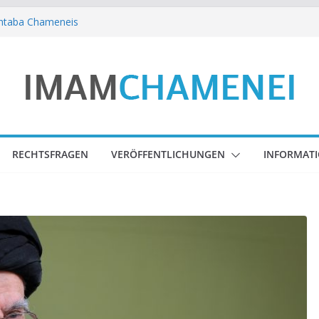
htaba Chameneis
htaba Chameneis
ba Chameneis – zum 40.
s Imam Sayyid Ali Chameneis
htaba Chameneis zu den Tagen der
htaba Chameneis
RECHTSFRAGEN
VERÖFFENTLICHUNGEN
INFORMAT