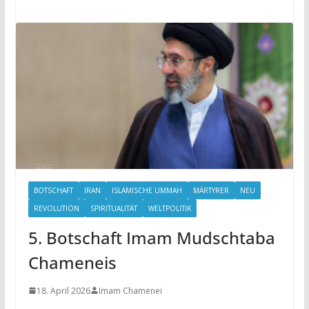
BOTSCHAFT
IRAN
ISLAMISCHE UMMAH
MÄRTYRER
NEU
REVOLUTION
SPIRITUALITÄT
WELTPOLITIK
5. Botschaft Imam Mudschtaba
Chameneis
18. April 2026
Imam Chamenei