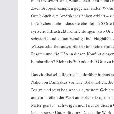
nicht involviert sind, wenn dieser Plan nichts
Zwei Gruppen kämpfen gegeneinander. Warum 
Orte? Auch die Amerikaner haben erklärt – zu
inzwischen mehr – dass sie ebenfalls 75 Orte
syrische Infrastruktureinrichtungen, also Or
schwierig und zeitaufwendig sind. Flughäfen 
Wissenschaftler auszubilden sind keine einf
Regime und die USA in diesen Konflikt eingemi
bombardiert? Mehr als 300 oder 400 Orte zu b
Das zionistische Regime hat darüber hinaus au
Nähe von Damaskus vor. Die Golanhöhen, die z
Besitz, und jetzt beginnen sie, weitere Gebi
anderen Teilen der Welt auf solche Dinge sehr
Meter genau – schweigen nicht nur zu diesen 
leisten sogar Unterstützung. Das ist ihr Werk.