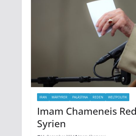
IRAN
MÄRTYRER
PALÄSTINA
REDEN
WELTPOLITIK
Imam Chameneis Rede
Syrien