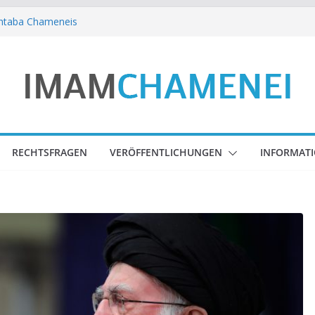
htaba Chameneis
htaba Chameneis
ba Chameneis – zum 40.
s Imam Sayyid Ali Chameneis
htaba Chameneis zu den Tagen der
htaba Chameneis
RECHTSFRAGEN
VERÖFFENTLICHUNGEN
INFORMAT